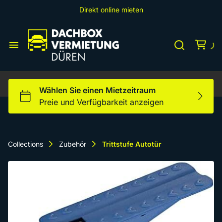
Direkt online mieten
Dachbox S
Dachbox L
Home
Dachbox XXL
Dachboxen
Dachträger
Fahrradträger AHK
Fahrradträger
Fahrradträger Dach
Collections
Zubehör
Trittstufe Autotür
PKW-Anhänger
Heckbox S
Heckboxen
Heckbox L
Zubehör