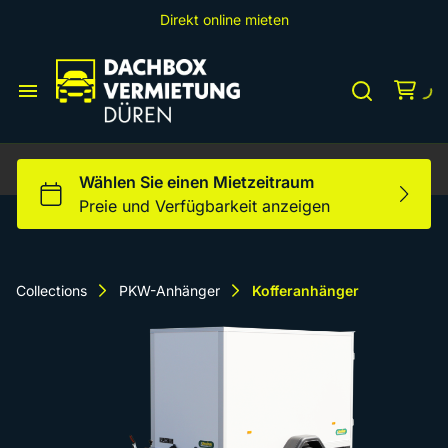
Direkt online mieten
Dachbox S
Dachbox L
Home
Dachbox XXL
Dachboxen
Dachträger
Fahrradträger AHK
Fahrradträger
Fahrradträger Dach
Collections
PKW-Anhänger
Kofferanhänger
PKW-Anhänger
Heckbox S
Heckboxen
Heckbox L
Zubehör